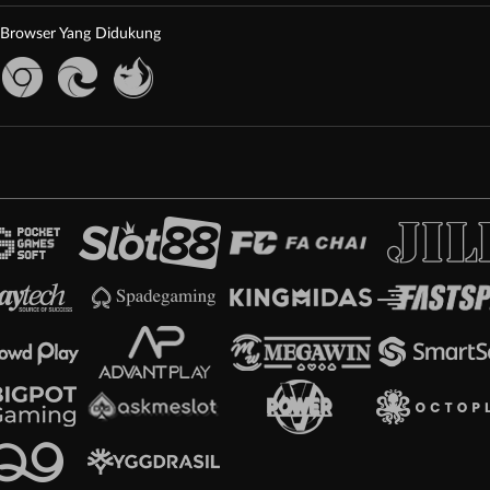
Browser Yang Didukung