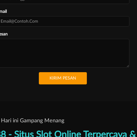
mail
esan
 Hari ini Gampang Menang
- Situs Slot Online Terpercaya 