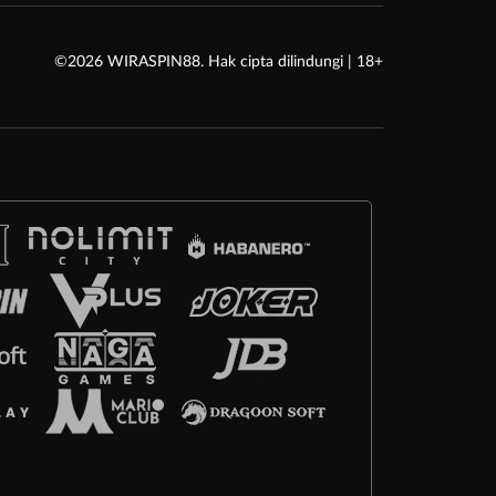
©2026 WIRASPIN88. Hak cipta dilindungi | 18+