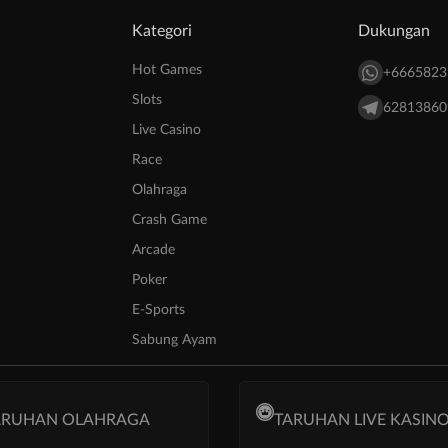
Kategori
Dukungan
Hot Games
+6665823
Slots
62813860
Live Casino
Race
Olahraga
Crash Game
Arcade
Poker
E-Sports
Sabung Ayam
ARUHAN OLAHRAGA
TARUHAN LIVE KASIN