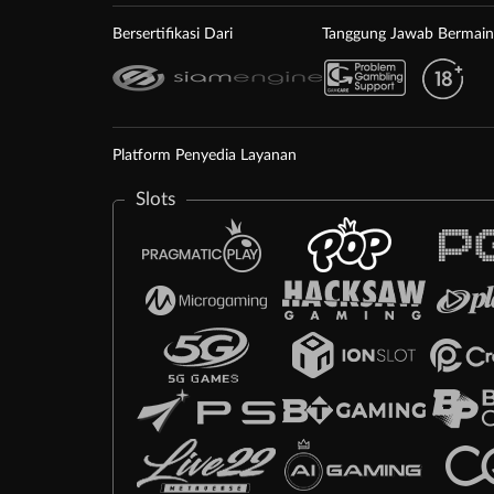
Bersertifikasi Dari
Tanggung Jawab Bermain
Platform Penyedia Layanan
Slots