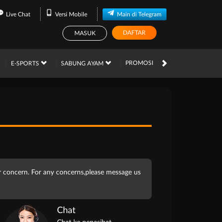
Live Chat
Versi Mobile
Main di Telegram
DAFTAR
MASUK
PROMOSI
E-SPORTS
SABUNG AYAM
ur concern. For any concerns,please message us
Chat