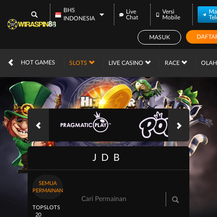
BHS
Live
Versi
Ma
Chat
Mobile
Te
INDONESIA
DAFTA
MASUK
IDR
12,733,744,
HOT GAMES
SLOTS
LIVE CASINO
RACE
OLA
JDB
SEMUA
PERMAINAN
TOP
SLOTS
20