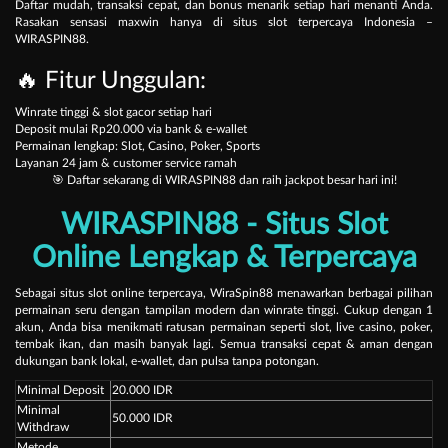
Daftar mudah, transaksi cepat, dan bonus menarik setiap hari menanti Anda.
Rasakan sensasi maxwin hanya di situs slot terpercaya Indonesia –
WIRASPIN88.
🔥 Fitur Unggulan:
Winrate tinggi & slot gacor setiap hari
Deposit mulai Rp20.000 via bank & e-wallet
Permainan lengkap: Slot, Casino, Poker, Sports
Layanan 24 jam & customer service ramah
🎯 Daftar sekarang di
WIRASPIN88
dan raih jackpot besar hari ini!
WIRASPIN88 - Situs Slot
Online Lengkap & Terpercaya
Sebagai situs slot online terpercaya,
WiraSpin88
menawarkan berbagai pilihan
permainan seru dengan tampilan modern dan winrate tinggi. Cukup dengan 1
akun, Anda bisa menikmati ratusan permainan seperti slot, live casino, poker,
tembak ikan, dan masih banyak lagi. Semua transaksi cepat & aman dengan
dukungan bank lokal, e-wallet, dan pulsa tanpa potongan.
Minimal Deposit
20.000 IDR
Minimal
50.000 IDR
Withdraw
Metode