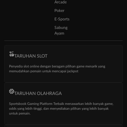
Arcade
Poker
E-Sports
Sabung
Ayam
TARUHAN SLOT
Penyedia slot online dengan beragam pilihan game menarik yang
memudahkan pemain untuk mencapai jackpot
TARUHAN OLAHRAGA
Sportsbook Gaming Platform Terbaik menawarkan lebih banyak game,
odds yang lebih tinggi, dan menyediakan pilihan yang lebih banyak
untuk pemain.