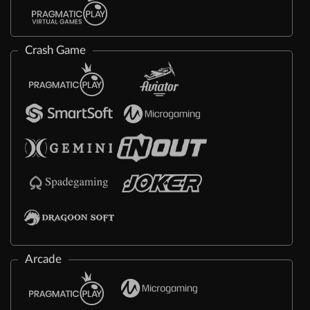
Crash Game
Arcade