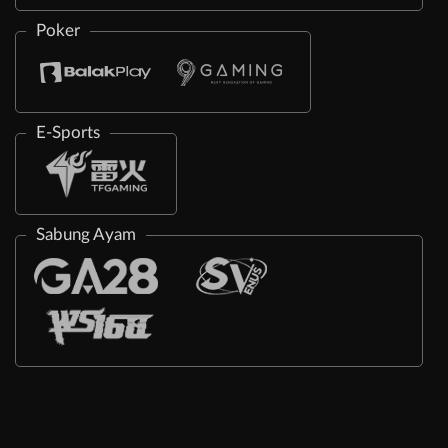
Poker
E-Sports
Sabung Ayam