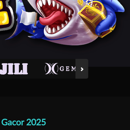
& Gacor 2025