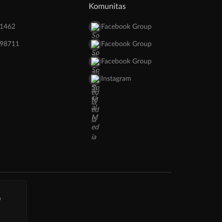
Komunitas
1462
Facebook Group
98711
Facebook Group
Facebook Group
Instagram
O