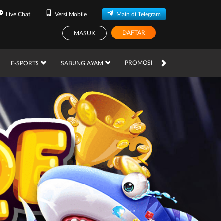
Live Chat
Versi Mobile
Main di Telegram
DAFTAR
MASUK
PROMOSI
E-SPORTS
SABUNG AYAM