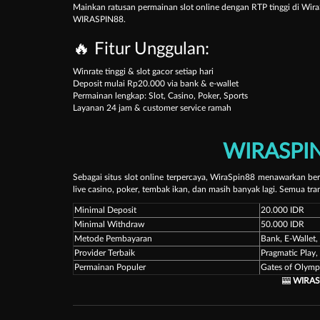
Mainkan ratusan permainan slot online dengan RTP tinggi di
Wira
WIRASPIN88.
🔥 Fitur Unggulan:
Winrate tinggi & slot gacor setiap hari
Deposit mulai Rp20.000 via bank & e-wallet
Permainan lengkap: Slot, Casino, Poker, Sports
Layanan 24 jam & customer service ramah
WIRASPIN8
Sebagai situs slot online terpercaya,
WiraSpin88
menawarkan berba
live casino, poker, tembak ikan, dan masih banyak lagi. Semua tr
Minimal Deposit
20.000 IDR
Minimal Withdraw
50.000 IDR
Metode Pembayaran
Bank, E-Wallet
Provider Terbaik
Pragmatic Play,
Permainan Populer
Gates of Olymp
🎰
WIRAS