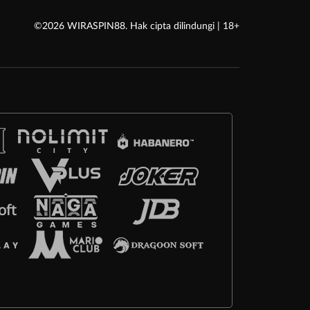
©2026 WIRASPIN88. Hak cipta dilindungi | 18+