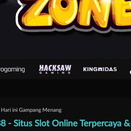
 Hari ini Gampang Menang
- Situs Slot Online Terpercaya 