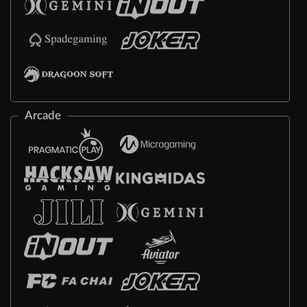
Arcade