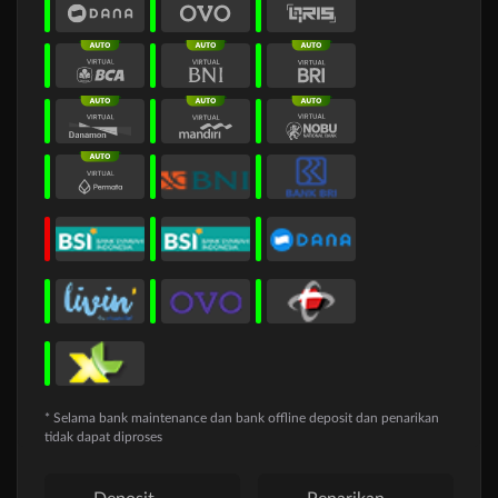
* Selama bank maintenance dan bank offline deposit dan penarikan
tidak dapat diproses