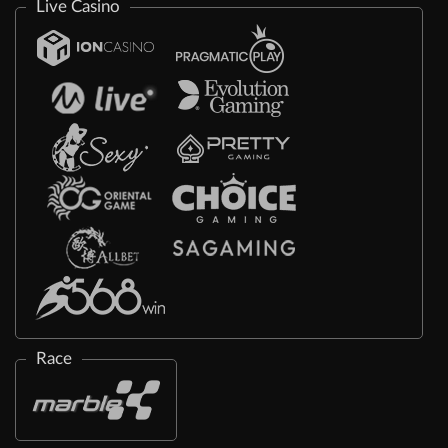
Live Casino
Race