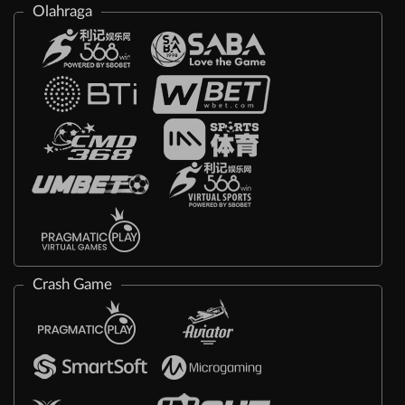
Olahraga
Crash Game