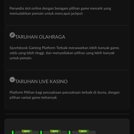
Penyedia slot online dengan beragam pilihan game menarik yang
memudahkan pemain untuk mencapai jackpot
TARUHAN OLAHRAGA
Sportsbook Gaming Platform Terbaik menawarkan lebih banyak game,
odds yang lebih tinggi, dan menyediakan pilihan yang lebih banyak
untuk pemain.
TARUHAN LIVE KASINO
Platform Pilihan bagi perusahaan-perusahaan terbaik di dunia, dengan
pilihan variasi game terbanyak