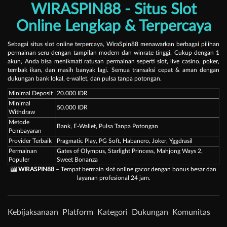
WIRASPIN88 - Situs Slot
Online Lengkap & Terpercaya
Sebagai situs slot online terpercaya,
WiraSpin88
menawarkan berbagai pilihan
permainan seru dengan tampilan modern dan winrate tinggi. Cukup dengan 1
akun, Anda bisa menikmati ratusan permainan seperti slot, live casino, poker,
tembak ikan, dan masih banyak lagi. Semua transaksi cepat & aman dengan
dukungan bank lokal, e-wallet, dan pulsa tanpa potongan.
Minimal Deposit
20.000 IDR
Minimal
50.000 IDR
Withdraw
Metode
Bank, E-Wallet, Pulsa Tanpa Potongan
Pembayaran
Provider Terbaik
Pragmatic Play, PG Soft, Habanero, Joker, Yggdrasil
Permainan
Gates of Olympus, Starlight Princess, Mahjong Ways 2,
Populer
Sweet Bonanza
🎰
WIRASPIN88
– Tempat bermain slot online gacor dengan bonus besar dan
layanan profesional 24 jam.
Kebijaksanaan
Platform
Kategori
Dukungan
Komunitas