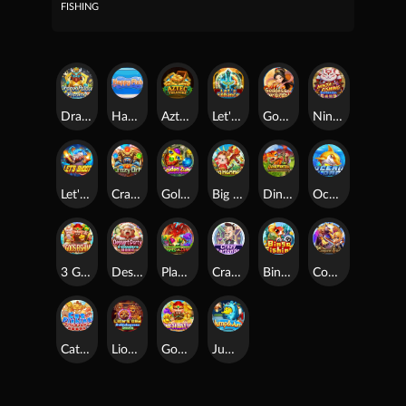
FISHING
Dragon Palace Fishing
Happy Fish
Aztec Treasure
Let's Enhance
Goddess or Crash
Ninja Fishing
Let's Shoot
Crazy Orb
Golden Zuma
Big Hammer
Dino Hunter
Ocean Lord
3 Gods Fishing
Dessert Party
Plants vs. Dinos
Crazy Bartender
Bingo Fishing
Conqueror's Treasure
Cat Fishing
Lion's Orb
Gods Slash Fish
Jump & Jump