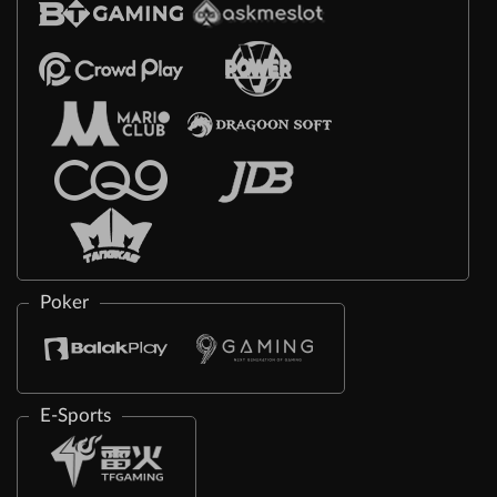
Poker
E-Sports