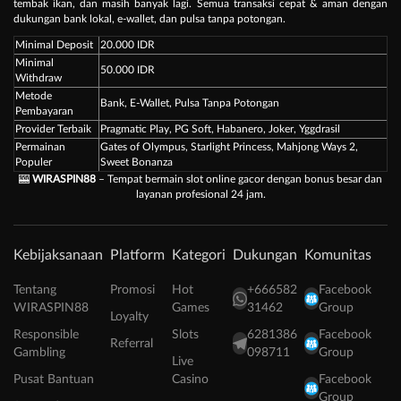
tembak ikan, dan masih banyak lagi. Semua transaksi cepat & aman dengan
dukungan bank lokal, e-wallet, dan pulsa tanpa potongan.
Minimal Deposit
20.000 IDR
Minimal
50.000 IDR
Withdraw
Metode
Bank, E-Wallet, Pulsa Tanpa Potongan
Pembayaran
Provider Terbaik
Pragmatic Play, PG Soft, Habanero, Joker, Yggdrasil
Permainan
Gates of Olympus, Starlight Princess, Mahjong Ways 2,
Populer
Sweet Bonanza
🎰
WIRASPIN88
– Tempat bermain slot online gacor dengan bonus besar dan
layanan profesional 24 jam.
Kebijaksanaan
Platform
Kategori
Dukungan
Komunitas
Tentang
Promosi
Hot
+666582
Facebook
WIRASPIN88
Games
31462
Group
Loyalty
Responsible
Slots
6281386
Facebook
Referral
Gambling
098711
Group
Live
Pusat Bantuan
Casino
Facebook
Group