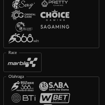
Race
Olahraga