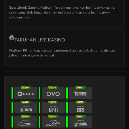
Sportsbook Gaming Platform Terbaik menawarkan lebih banyak game,
odds yang lebih tinggi, dan menyediakan pilihan yang lebih banyak
untuk pemain.
TARUHAN LIVE KASINO
Platform Pilihan bagi perusahaan-perusahaan terbaik di dunia, dengan
pilihan variasi game terbanyak