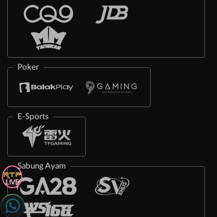
Poker
E-Sports
Sabung Ayam