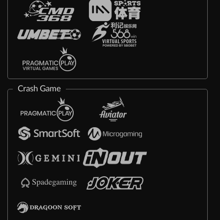
Crash Game