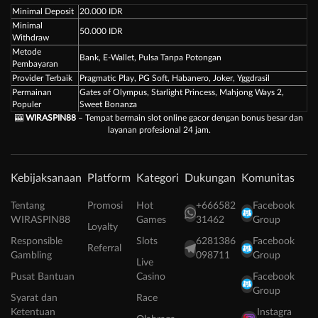
Minimal Deposit
20.000 IDR
Minimal
50.000 IDR
Withdraw
Metode
Bank, E-Wallet, Pulsa Tanpa Potongan
Pembayaran
Provider Terbaik
Pragmatic Play, PG Soft, Habanero, Joker, Yggdrasil
Permainan
Gates of Olympus, Starlight Princess, Mahjong Ways 2,
Populer
Sweet Bonanza
🎰
WIRASPIN88
– Tempat bermain slot online gacor dengan bonus besar dan
layanan profesional 24 jam.
Kebijaksanaan
Platform
Kategori
Dukungan
Komunitas
Tentang
Promosi
Hot
+666582
Facebook
WIRASPIN88
Games
31462
Group
Loyalty
Responsible
Slots
6281386
Facebook
Referral
Gambling
098711
Group
Live
Pusat Bantuan
Casino
Facebook
Group
Syarat dan
Race
Ketentuan
Instagra