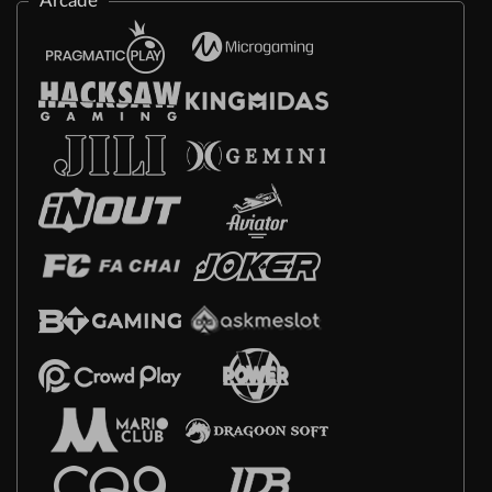
Arcade