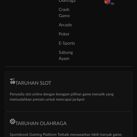
Olahraga
m
Crash
Game
Arcade
Poker
E-Sports
Sabung
Ayam
TARUHAN SLOT
Penyedia slot online dengan beragam pilihan game menarik yang
memudahkan pemain untuk mencapai jackpot
TARUHAN OLAHRAGA
Sportsbook Gaming Platform Terbaik menawarkan lebih banyak game,