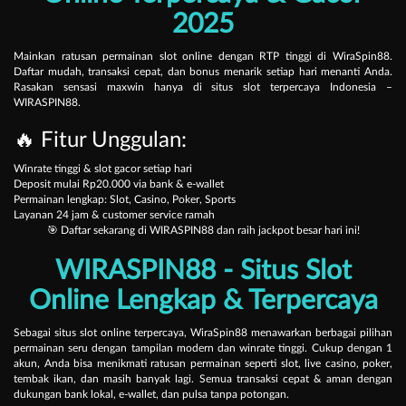
2025
Mainkan ratusan permainan slot online dengan RTP tinggi di
WiraSpin88
.
Daftar mudah, transaksi cepat, dan bonus menarik setiap hari menanti Anda.
Rasakan sensasi maxwin hanya di situs slot terpercaya Indonesia –
WIRASPIN88.
🔥 Fitur Unggulan:
Winrate tinggi & slot gacor setiap hari
Deposit mulai Rp20.000 via bank & e-wallet
Permainan lengkap: Slot, Casino, Poker, Sports
Layanan 24 jam & customer service ramah
🎯 Daftar sekarang di
WIRASPIN88
dan raih jackpot besar hari ini!
WIRASPIN88 - Situs Slot
Online Lengkap & Terpercaya
Sebagai situs slot online terpercaya,
WiraSpin88
menawarkan berbagai pilihan
permainan seru dengan tampilan modern dan winrate tinggi. Cukup dengan 1
akun, Anda bisa menikmati ratusan permainan seperti slot, live casino, poker,
tembak ikan, dan masih banyak lagi. Semua transaksi cepat & aman dengan
dukungan bank lokal, e-wallet, dan pulsa tanpa potongan.