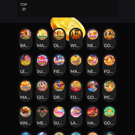
TOP
20
BANDITO RETURNS
MAHJONG 5 DRAGONS
OLYMPUS APOLLO
WILD BOUNTY
NEKO X NEKO
GOLDEN RHINO
LEGACY OF AZTEC
SUGAR FRENZY
FIERY BOXING
MAHJONG WAYS 3+
NEKO TITAN
FORTUNE HORSES
MAHJONG WAYS 3
GOLDEN ISLAND
DRAGON TIGER SHOWDOWN
FORTUNE TRIO
GOVERNMENT DISCO 2
PICHU PICHU
KING'S REALM
MEGA ACE
SUGAR HIGH5
LABUBY
HAMMER OF VULCAN
GOLDEN LEGEND