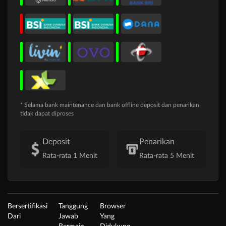
* Selama bank maintenance dan bank offline deposit dan penarikan
tidak dapat diproses
Deposit
Penarikan
Rata-rata 1 Menit
Rata-rata 5 Menit
Bersertifikasi
Tanggung
Browser
Dari
Jawab
Yang