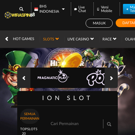
BHS
Live
Versi
Ma
Chat
Mobile
Te
INDONESIA
DAFTA
MASUK
IDR
12,667,477,
HOT GAMES
SLOTS
LIVE CASINO
RACE
OLA
ION SLOT
SEMUA
PERMAINAN
TOP
SLOTS
20