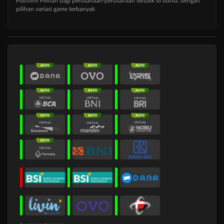
Platform Pilihan bagi perusahaan-perusahaan terbaik di dunia, dengan
pilihan variasi game terbanyak