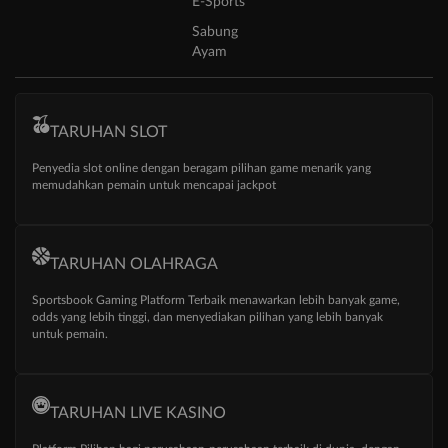
E-Sports
Sabung
Ayam
TARUHAN SLOT
Penyedia slot online dengan beragam pilihan game menarik yang
memudahkan pemain untuk mencapai jackpot
TARUHAN OLAHRAGA
Sportsbook Gaming Platform Terbaik menawarkan lebih banyak game,
odds yang lebih tinggi, dan menyediakan pilihan yang lebih banyak
untuk pemain.
TARUHAN LIVE KASINO