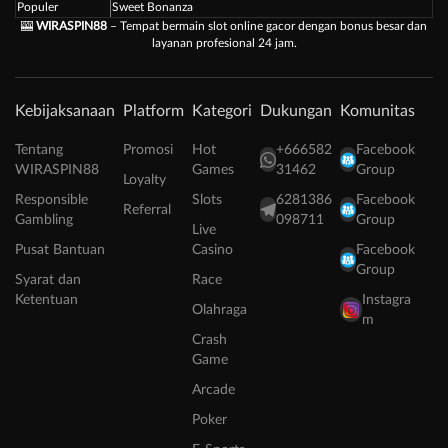
Populer
Sweet Bonanza
🎰
WIRASPIN88
– Tempat bermain slot online gacor dengan bonus besar dan
layanan profesional 24 jam.
Kebijaksanaan
Platform
Kategori
Dukungan
Komunitas
Tentang
Promosi
Hot
+666582
Facebook
WIRASPIN88
Games
31462
Group
Loyalty
Responsible
Slots
6281386
Facebook
Referral
Gambling
098711
Group
Live
Pusat Bantuan
Casino
Facebook
Group
Syarat dan
Race
Ketentuan
Instagra
Olahraga
m
Crash
Game
Arcade
Poker