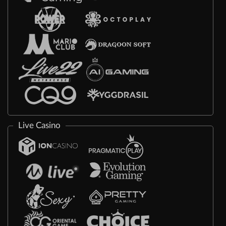
Live Casino