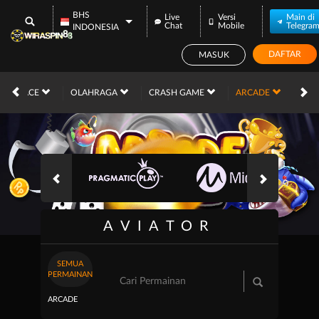
BHS
Live
Versi
Main di
Chat
Mobile
Telegra
INDONESIA
DAFTAR
MASUK
RACE
OLAHRAGA
CRASH GAME
ARCADE
PO
AVIATOR
SEMUA
PERMAINAN
ARCADE