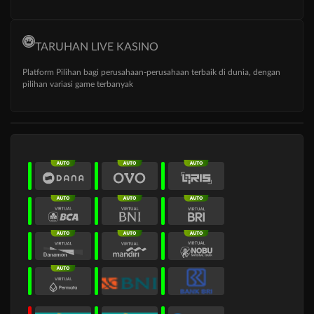
TARUHAN LIVE KASINO
Platform Pilihan bagi perusahaan-perusahaan terbaik di dunia, dengan
pilihan variasi game terbanyak