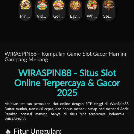
Plinko
Video Poker
Gold Rush: Boomers
Egypt Hilo
Wheel
Steampunk 2
WIRASPIN88 - Kumpulan Game Slot Gacor Hari ini
Gampang Menang
WIRASPIN88 - Situs Slot
Online Terpercaya & Gacor
2025
Mainkan ratusan permainan slot online dengan RTP tinggi di
WiraSpin88
.
Daftar mudah, transaksi cepat, dan bonus menarik setiap hari menanti Anda.
Rasakan sensasi maxwin hanya di situs slot terpercaya Indonesia –
WIRASPIN88.
🔥 Fitur Unggulan: