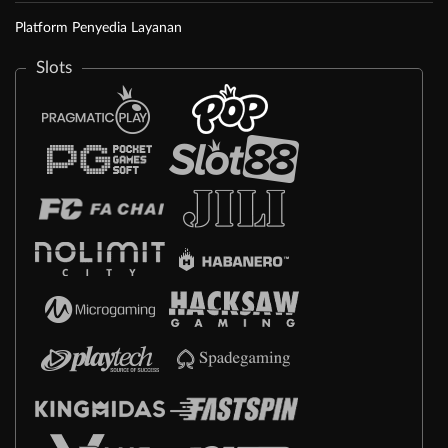
Platform Penyedia Layanan
Slots