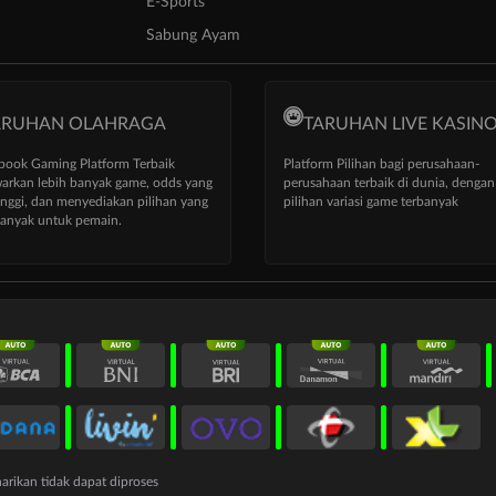
E-Sports
Sabung Ayam
ARUHAN OLAHRAGA
TARUHAN LIVE KASIN
book Gaming Platform Terbaik
Platform Pilihan bagi perusahaan-
rkan lebih banyak game, odds yang
perusahaan terbaik di dunia, dengan
tinggi, dan menyediakan pilihan yang
pilihan variasi game terbanyak
banyak untuk pemain.
arikan tidak dapat diproses