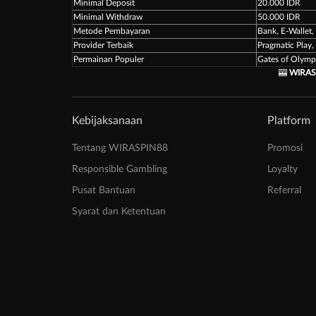
Minimal Deposit
20.000 IDR
Minimal Withdraw
50.000 IDR
Metode Pembayaran
Bank, E-Wallet
Provider Terbaik
Pragmatic Play,
Permainan Populer
Gates of Olymp
🎰
WIRAS
Kebijaksanaan
Platform
Tentang WIRASPIN88
Promosi
Responsible Gambling
Loyalty
Pusat Bantuan
Referral
Syarat dan Ketentuan