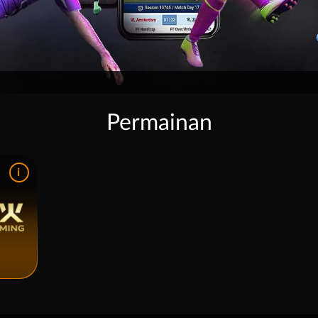
Permainan
i