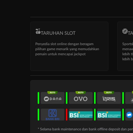
TARUHAN SLOT
T
Penyedia slot online dengan beragam
Sports
pilihan game menarik yang memudahkan
menawa
pemain untuk mencapai jackpot
lebih 
lebih 
* Selama bank maintenance dan bank offline deposit dan pen