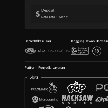
Deposit
Rata-rata 1 Menit
Bersertifikasi Dari
Tanggung Jawab Bermain
Platform Penyedia Layanan
Slots