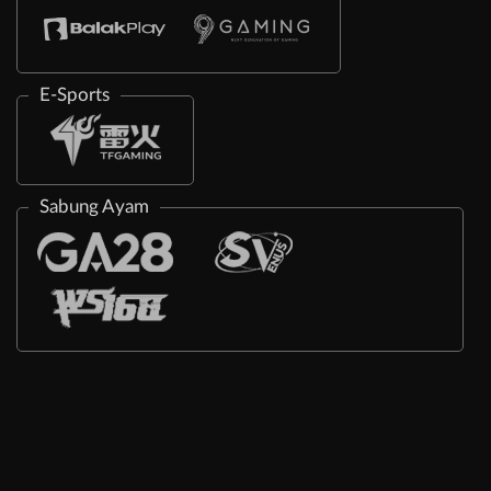
E-Sports
Sabung Ayam