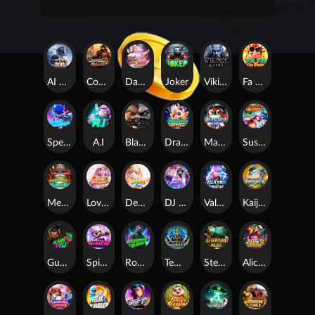
AI OF ZEUS
Cowboy Bullseye
Dance Dance Dance
Joker
Viking Quest
Fa Fa Caishen
Speed Runner
A.I
Black WuKong
Dragon Festive
Magica Owl
Sushi Avenger
Mecha Kaiju
Love Paradise
Demon Fox
DJ Maxx
Valkyrie Profile
Kaiju Battle
Guan Yu
Spider Woman
Robinhood Quest
Temple of Horus
Steampunk Heist
Alice Dream