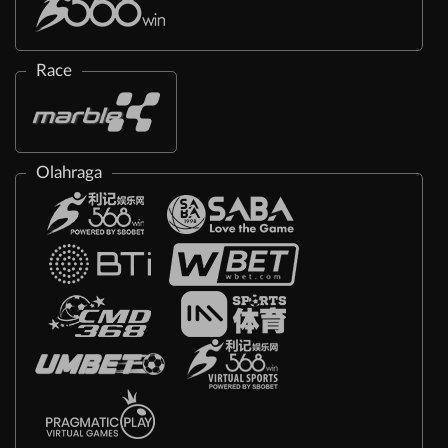
Race
Olahraga