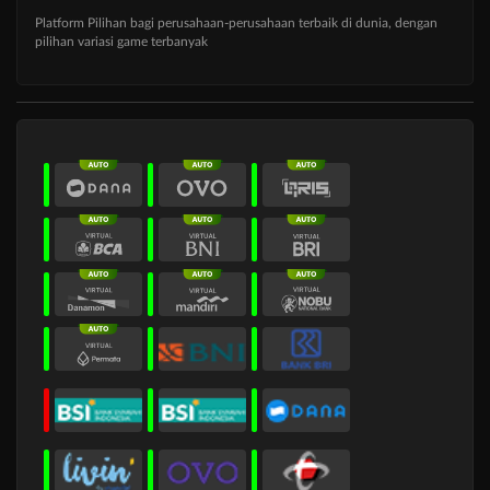
Platform Pilihan bagi perusahaan-perusahaan terbaik di dunia, dengan
pilihan variasi game terbanyak