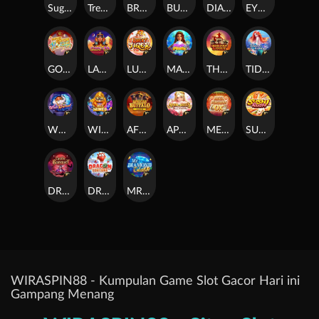
Sugar Candy Bonanza
Treasures of Olympus 1000
BREAK THE BANK
BUNNY VIP NIGHT
DIAMOND KING
EYES OF RA
GOLDEN FORTUNE HORSE
LADY OF RA
LUCKY TIGER
MAGIC PEARLS
THE BIG THE FAT THE UGLY
TIDES OF FORTUNE
WHITE ELEPHANT
WILD MINER
AFRICAN BUFFALO 5000
APHRODITE’S BLESSING
MEGA FORTUNE OX
SUSHI RUSH
DRACULA’S CASTLE BANQUET
DRAGON FORTUNE
MR DIAMOND DELUXE
WIRASPIN88 - Kumpulan Game Slot Gacor Hari ini
Gampang Menang