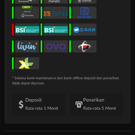
* Selama bank maintenance dan bank offline deposit dan penarikan
tidak dapat diproses
Deposit
Penarikan
Rata-rata 1 Menit
Rata-rata 5 Menit