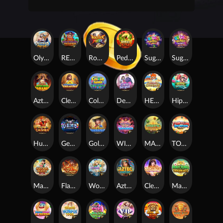
Olympus Fortune
REDBEARD TREASURE
Rooster Blitz
Pedas Gila
Sugar Blast
Sugar Blast Frenzy
Aztec Rush Bonanza
Cleopatra's Treasure
Colour Game Mega Bonus
Dear Senpai
HEAVENLY FEAST WITH WUKONG
Hippo Splash
Hunk Cai Shen
Gems of Valhalla
Gold Rush Bonanza
WILD WITCH SUGAR BONANZA
MAYA TEMPLE OF FORTUNE
TOMYUM BONANZA
Mahjong Beauty
Flame of Fortune
Wonder Ace
Aztec Fortune
Cleopatra's Fortune Ways
Mahjong Dragon Ways