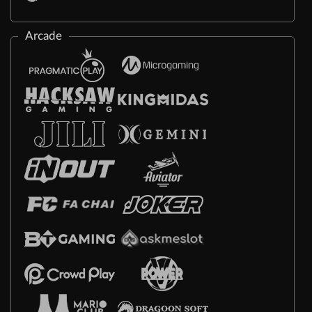
Arcade