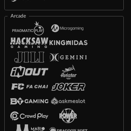
Arcade