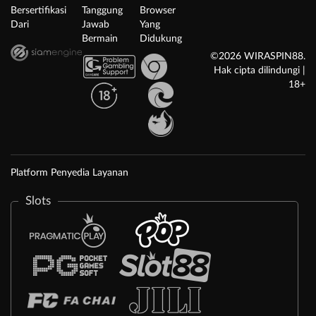
Bersertifikasi
Tanggung
Browser
Dari
Jawab
Yang
Bermain
Didukung
©2026 WIRASPIN88.
Hak cipta dilindungi |
18+
Platform Penyedia Layanan
Slots