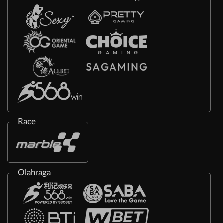
Race
Olahraga