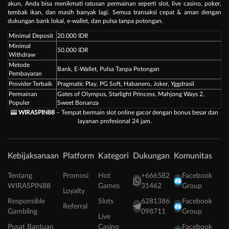
akun, Anda bisa menikmati ratusan permainan seperti slot, live casino, poker,
tembak ikan, dan masih banyak lagi. Semua transaksi cepat & aman dengan
dukungan bank lokal, e-wallet, dan pulsa tanpa potongan.
Minimal Deposit
20.000 IDR
Minimal
50.000 IDR
Withdraw
Metode
Bank, E-Wallet, Pulsa Tanpa Potongan
Pembayaran
Provider Terbaik
Pragmatic Play, PG Soft, Habanero, Joker, Yggdrasil
Permainan
Gates of Olympus, Starlight Princess, Mahjong Ways 2,
Populer
Sweet Bonanza
🎰
WIRASPIN88
– Tempat bermain slot online gacor dengan bonus besar dan
layanan profesional 24 jam.
Kebijaksanaan
Platform
Kategori
Dukungan
Komunitas
Tentang
Promosi
Hot
+666582
Facebook
WIRASPIN88
Games
31462
Group
Loyalty
Responsible
Slots
6281386
Facebook
Referral
Gambling
098711
Group
Live
Pusat Bantuan
Casino
Facebook