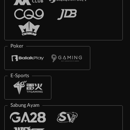
Poker
E-Sports
Sabung Ayam