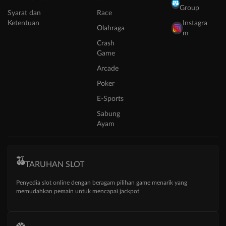
Group
Syarat dan
Race
Ketentuan
Instagra
Olahraga
m
Crash
Game
Arcade
Poker
E-Sports
Sabung
Ayam
TARUHAN SLOT
Penyedia slot online dengan beragam pilihan game menarik yang
memudahkan pemain untuk mencapai jackpot