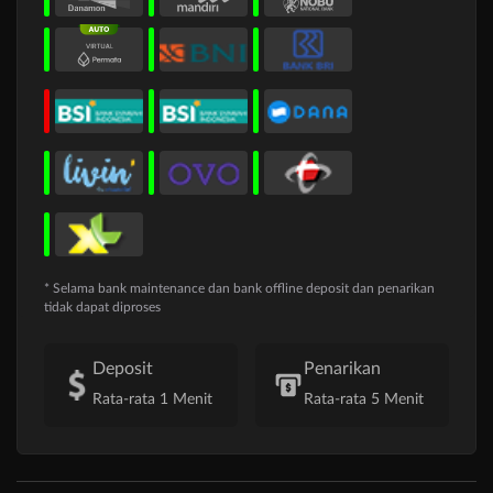
* Selama bank maintenance dan bank offline deposit dan penarikan
tidak dapat diproses
Deposit
Penarikan
Rata-rata 1 Menit
Rata-rata 5 Menit