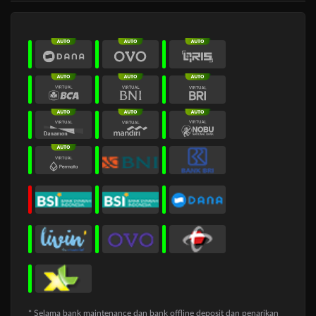
* Selama bank maintenance dan bank offline deposit dan penarikan