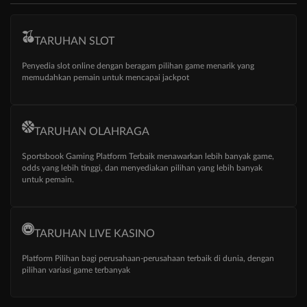
TARUHAN SLOT
Penyedia slot online dengan beragam pilihan game menarik yang
memudahkan pemain untuk mencapai jackpot
TARUHAN OLAHRAGA
Sportsbook Gaming Platform Terbaik menawarkan lebih banyak game,
odds yang lebih tinggi, dan menyediakan pilihan yang lebih banyak
untuk pemain.
TARUHAN LIVE KASINO
Platform Pilihan bagi perusahaan-perusahaan terbaik di dunia, dengan
pilihan variasi game terbanyak