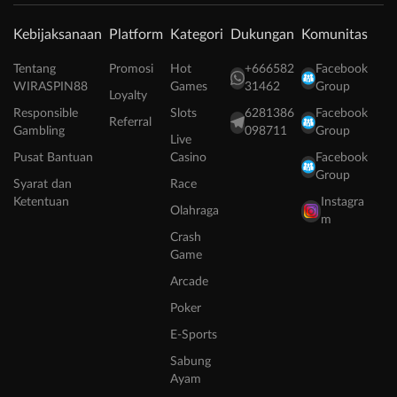
Kebijaksanaan
Platform
Kategori
Dukungan
Komunitas
Tentang
Promosi
Hot
+666582
Facebook
WIRASPIN88
Games
31462
Group
Loyalty
Responsible
Slots
6281386
Facebook
Referral
Gambling
098711
Group
Live
Pusat Bantuan
Casino
Facebook
Group
Syarat dan
Race
Ketentuan
Instagra
Olahraga
m
Crash
Game
Arcade
Poker
E-Sports
Sabung
Ayam