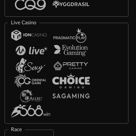
Live Casino
Race