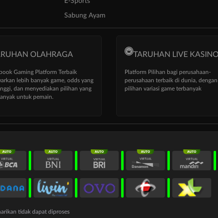
E-Sports
Sabung Ayam
ARUHAN OLAHRAGA
TARUHAN LIVE KASIN
book Gaming Platform Terbaik
Platform Pilihan bagi perusahaan-
rkan lebih banyak game, odds yang
perusahaan terbaik di dunia, dengan
tinggi, dan menyediakan pilihan yang
pilihan variasi game terbanyak
banyak untuk pemain.
arikan tidak dapat diproses