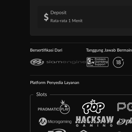
Deposit
Rata-rata 1 Menit
Bersertifikasi Dari
Tanggung Jawab Bermain
Platform Penyedia Layanan
Slots