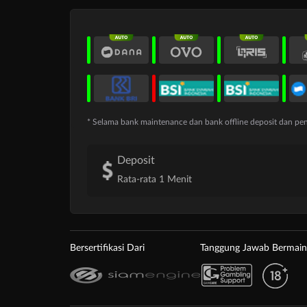
* Selama bank maintenance dan bank offline deposit dan pen
Deposit
Rata-rata 1 Menit
Bersertifikasi Dari
Tanggung Jawab Bermain