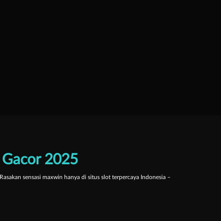
& Gacor 2025
Rasakan sensasi maxwin hanya di situs slot terpercaya Indonesia –