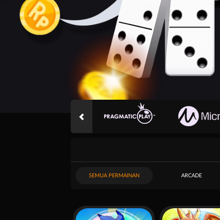
SEMUA PERMAINAN
ARCADE