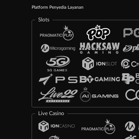
Platform Penyedia Layanan
Slots
Live Casino