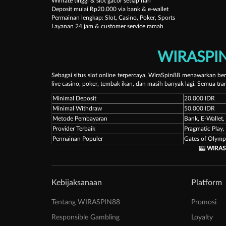
Winrate tinggi & slot gacor setiap hari
Deposit mulai Rp20.000 via bank & e-wallet
Permainan lengkap: Slot, Casino, Poker, Sports
Layanan 24 jam & customer service ramah
WIRASPIN8
Sebagai situs slot online terpercaya,
WiraSpin88
menawarkan berba
live casino, poker, tembak ikan, dan masih banyak lagi. Semua tr
Minimal Deposit
20.000 IDR
Minimal Withdraw
50.000 IDR
Metode Pembayaran
Bank, E-Wallet
Provider Terbaik
Pragmatic Play,
Permainan Populer
Gates of Olymp
🎰
WIRAS
Kebijaksanaan
Platform
Tentang WIRASPIN88
Promosi
Responsible Gambling
Loyalty