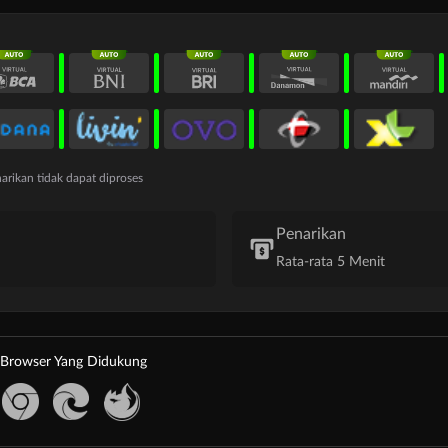
arikan tidak dapat diproses
Penarikan
Rata-rata 5 Menit
Browser Yang Didukung