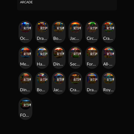
ARCADE
RTP
94%
RTP
86%
RTP
88%
RTP
93%
RTP
89%
RTP
90%
Ocean King Jackpot
Dragon Fortune
Boom Legend
Jackpot Fishing 2
Circus Jackpot
Crazy Hunter
RTP
91%
RTP
81%
RTP
84%
RTP
84%
RTP
80%
RTP
88%
Mega Fishing
Happy Fishing
Dinosaur Tycoon II
Secret Treasure
Fortune King Jackpot
All-star Fishing
RTP
93%
RTP
89%
RTP
79%
RTP
89%
RTP
84%
RTP
81%
Dinosaur Tycoon
Bombing Fishing
Jackpot Fishing
Crazy Hunter 2
Dragon Treasure
Royal Fishing
RTP
87%
FORTUNE ZOMBIE