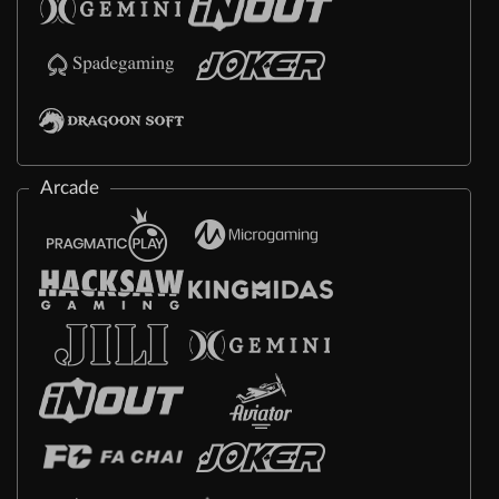
Arcade