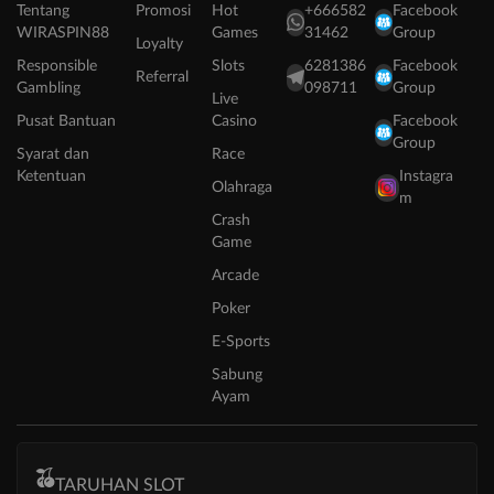
Tentang
Promosi
Hot
+666582
Facebook
WIRASPIN88
Games
31462
Group
Loyalty
Responsible
Slots
6281386
Facebook
Referral
Gambling
098711
Group
Live
Pusat Bantuan
Casino
Facebook
Group
Syarat dan
Race
Ketentuan
Instagra
Olahraga
m
Crash
Game
Arcade
Poker
E-Sports
Sabung
Ayam
TARUHAN SLOT