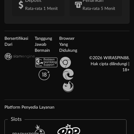
Deposit
Penarikan
Rata-rata 1 Menit
Rata-rata 5 Menit
Bersertifikasi
Tanggung
Browser
Dari
Jawab
Yang
Bermain
Didukung
©2026 WIRASPIN88.
Hak cipta dilindungi |
18+
Platform Penyedia Layanan
Slots