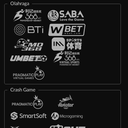
Olahraga
Crash Game