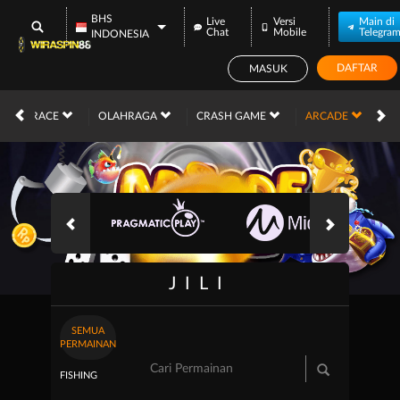
BHS
Live
Versi
Main di
Chat
Mobile
Telegra
INDONESIA
DAFTAR
MASUK
RACE
OLAHRAGA
CRASH GAME
ARCADE
P
JILI
SEMUA
PERMAINAN
FISHING